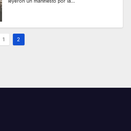
leyeron un manifiesto por la…
inación
1
2
adas