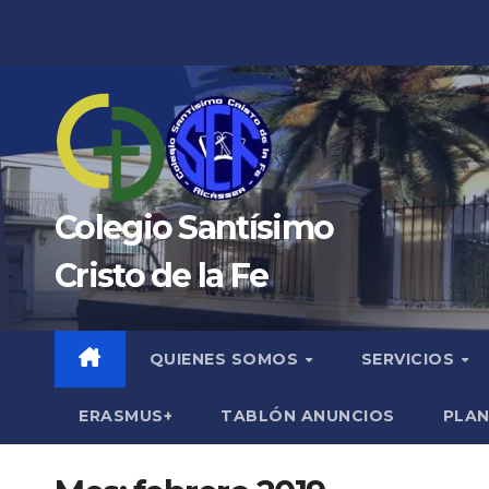
Saltar
al
contenido
Colegio Santísimo
Cristo de la Fe
QUIENES SOMOS
SERVICIOS
ERASMUS+
TABLÓN ANUNCIOS
PLAN