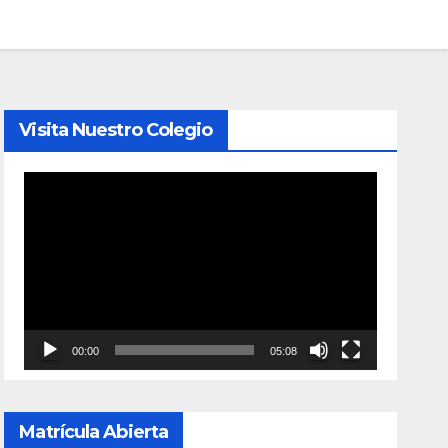
Visita Nuestro Colegio
Reproductor
de
vídeo
00:00
05:08
Matrícula Abierta