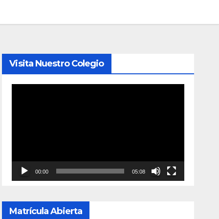
Visita Nuestro Colegio
Reproductor
de
vídeo
00:00
05:08
Matrícula Abierta