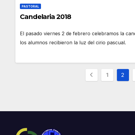
PASTORAL
Candelaria 2018
El pasado viernes 2 de febrero celebramos la cand
los alumnos recibieron la luz del cirio pascual.
Paginación
1
2
de
entradas