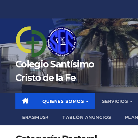
Saltar
al
contenido
Colegio Santísimo
Cristo de la Fe
QUIENES SOMOS
SERVICIOS
ERASMUS+
TABLÓN ANUNCIOS
PLAN