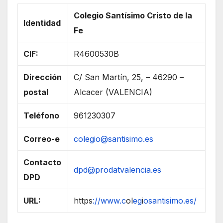
Colegio Santísimo Cristo de la
Identidad
Fe
CIF:
R4600530B
Dirección
C/ San Martín, 25, – 46290 –
postal
Alcacer (VALENCIA)
Teléfono
961230307
Correo-e
colegio@santisimo.es
Contacto
dpd@prodatvalencia.es
DPD
URL:
https
://www.c
ol
eg
i
osantisimo.es/