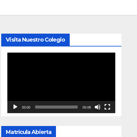
Visita Nuestro Colegio
Reproductor
de
vídeo
00:00
05:08
Matrícula Abierta