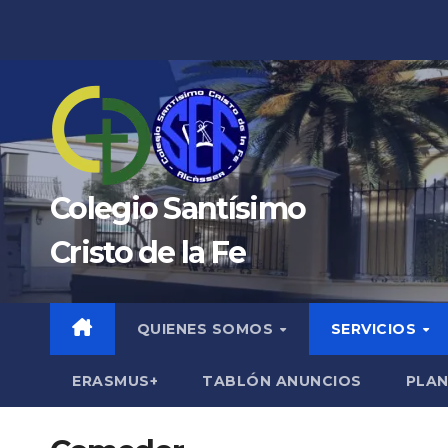
Saltar
al
contenido
Colegio Santísimo
Cristo de la Fe
QUIENES SOMOS
SERVICIOS
ERASMUS+
TABLÓN ANUNCIOS
PLAN