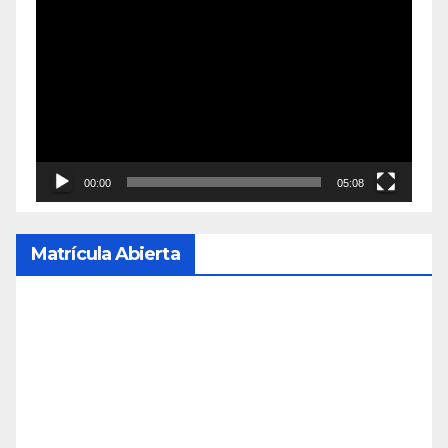
Reproductor
de
vídeo
00:00
05:08
Matrícula Abierta