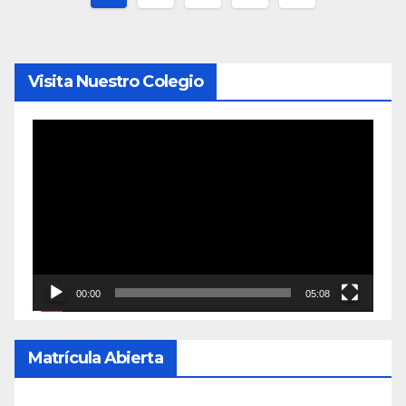
de
entradas
Visita Nuestro Colegio
Reproductor
de
vídeo
00:00
05:08
Matrícula Abierta