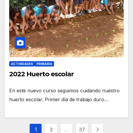
ACTIVIDADES
PRIMARIA
2022 Huerto escolar
En este nuevo curso seguimos cuidando nuestro
huerto escolar. Primer día de trabajo duro…
Paginación
1
2
…
37