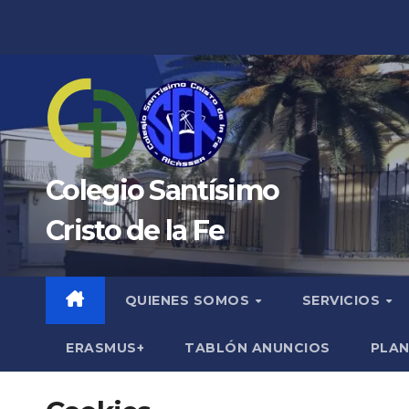
Saltar
al
contenido
Colegio Santísimo
Cristo de la Fe
QUIENES SOMOS
SERVICIOS
ERASMUS+
TABLÓN ANUNCIOS
PLAN