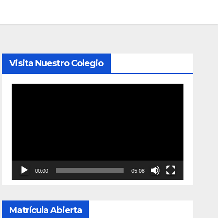
Visita Nuestro Colegio
Reproductor
de
vídeo
00:00
05:08
Matrícula Abierta