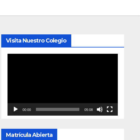
Visita Nuestro Colegio
Reproductor
de
vídeo
00:00
05:08
Matrícula Abierta