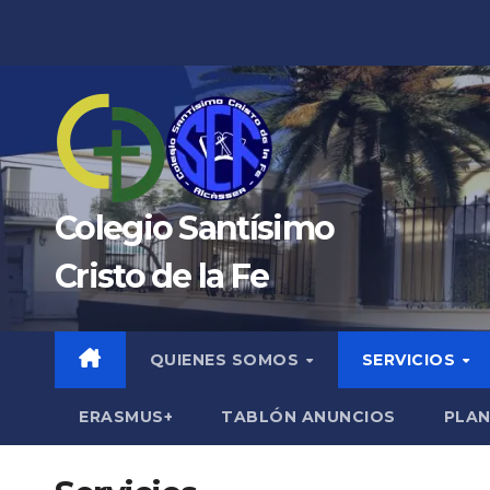
Saltar
al
contenido
Colegio Santísimo
Cristo de la Fe
QUIENES SOMOS
SERVICIOS
ERASMUS+
TABLÓN ANUNCIOS
PLAN