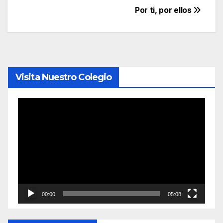
Navegación
Por ti, por ellos
de
entradas
Visita Nuestro Colegio
Reproductor
de
vídeo
00:00
05:08