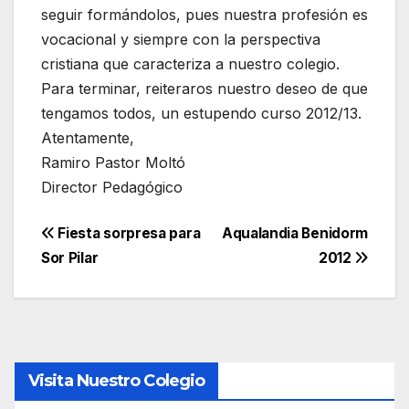
seguir formándolos, pues nuestra profesión es
vocacional y siempre con la perspectiva
cristiana que caracteriza a nuestro colegio.
Para terminar, reiteraros nuestro deseo de que
tengamos todos, un estupendo curso 2012/13.
Atentamente,
Ramiro Pastor Moltó
Director Pedagógico
Navegación
Fiesta sorpresa para
Aqualandia Benidorm
Sor Pilar
2012
de
entradas
Visita Nuestro Colegio