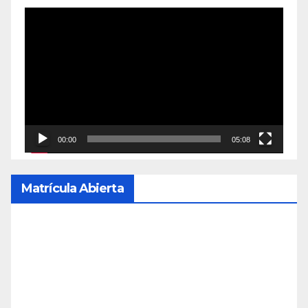
Reproductor
de
vídeo
00:00
05:08
Matrícula Abierta