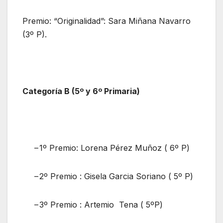
Premio: “Originalidad”: Sara Miñana Navarro
(3º P).
Categoría B (5º y 6º Primaria)
–
1º Premio: Lorena Pérez Muñoz ( 6º P)
–
2º Premio : Gisela Garcia Soriano ( 5º P)
–
3º Premio : Artemio Tena ( 5ºP)