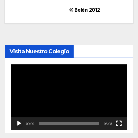
Navegación
Belén 2012
de
entradas
Visita Nuestro Colegio
Reproductor
de
vídeo
00:00
05:08