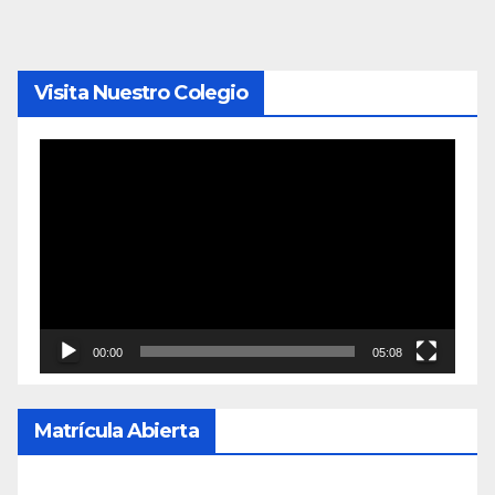
entradas
Visita Nuestro Colegio
Reproductor
de
vídeo
00:00
05:08
Matrícula Abierta