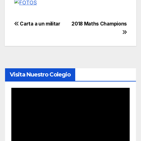
Navegación
Carta a un militar
2018 Maths Champions
de
entradas
Visita Nuestro Colegio
Reproductor
de
vídeo