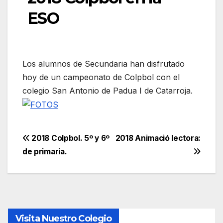
ESO
Los alumnos de Secundaria han disfrutado
hoy de un campeonato de Colpbol con el
colegio San Antonio de Padua I de Catarroja.
Navegación
2018 Colpbol. 5º y 6º
2018 Animació lectora:
de primaria.
de
entradas
Visita Nuestro Colegio