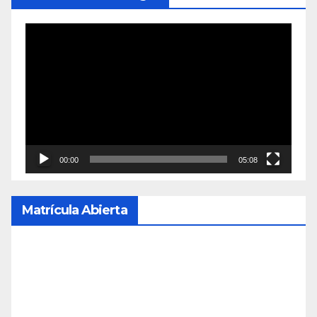
Reproductor
de
vídeo
00:00
05:08
Matrícula Abierta