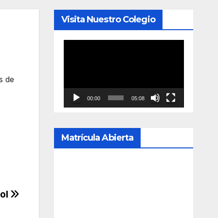
Visita Nuestro Colegio
Reproductor
de
vídeo
s de
00:00
05:08
Matrícula Abierta
bol