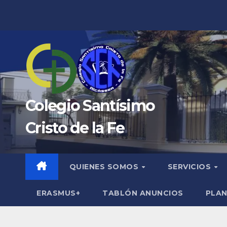
Saltar
al
contenido
Colegio Santísimo
Cristo de la Fe
QUIENES SOMOS
SERVICIOS
ERASMUS+
TABLÓN ANUNCIOS
PLAN