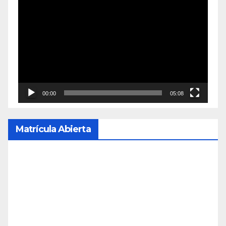
Reproductor
de
vídeo
00:00
05:08
Matrícula Abierta