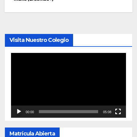
de
entradas
Visita Nuestro Colegio
Reproductor
de
vídeo
00:00
05:08
Matrícula Abierta