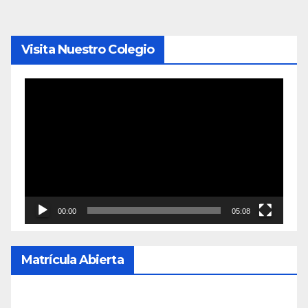
Visita Nuestro Colegio
Reproductor
de
vídeo
00:00
05:08
Matrícula Abierta