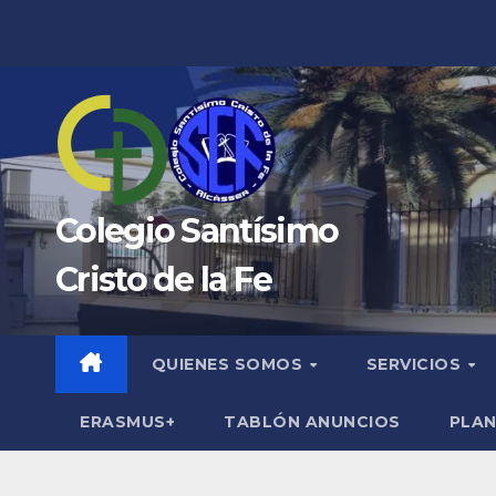
Saltar
al
contenido
Colegio Santísimo
Cristo de la Fe
QUIENES SOMOS
SERVICIOS
ERASMUS+
TABLÓN ANUNCIOS
PLAN