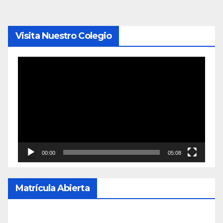
Visita Nuestro Colegio
Reproductor
de
vídeo
00:00
05:08
Matrícula Abierta