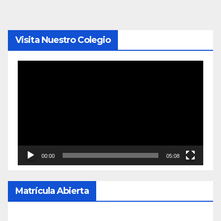
entradas
Visita Nuestro Colegio
Reproductor
de
vídeo
00:00
05:08
Matrícula Abierta