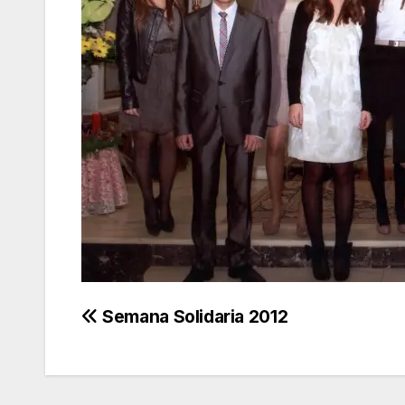
Navegación
Semana Solidaria 2012
de
entradas