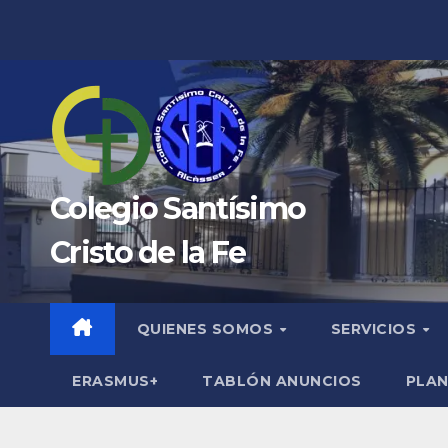
Saltar
al
contenido
Colegio Santísimo
Cristo de la Fe
QUIENES SOMOS
SERVICIOS
ERASMUS+
TABLÓN ANUNCIOS
PLAN