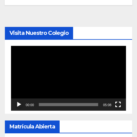
entradas
Visita Nuestro Colegio
Reproductor
de
vídeo
00:00
05:08
Matrícula Abierta