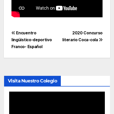
Navegación
Encuentro
2020 Concurso
lingüístico-deportivo
literario Coca-cola
de
Franco- Español
entradas
Visita Nuestro Colegio
Reproductor
de
vídeo