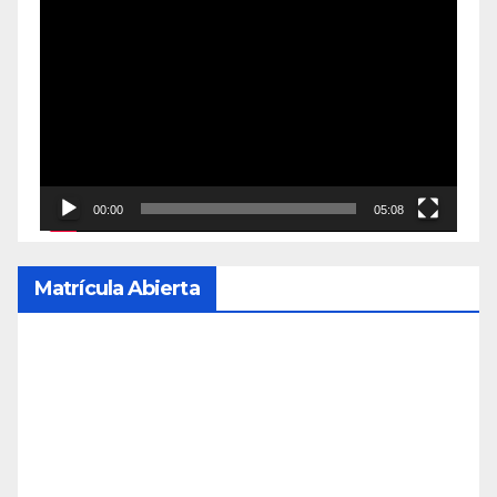
Reproductor
de
vídeo
00:00
05:08
Matrícula Abierta